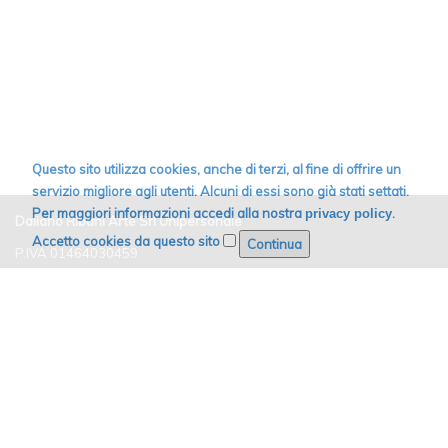
Questo sito utilizza cookies, anche di terzi, al fine di offrire un
servizio migliore agli utenti. Alcuni di essi sono già stati settati.
Per maggiori informazioni accedi alla nostra
.
privacy policy
Daliano Ribani Arte Srl Unipersonale
Accetto cookies da questo sito
P.IVA 01464030459
Email:
info@dribaniarte.it
Cell. +39 392 1062411
Tel. +39 0585 876748
Powered by Amadego SiteCAST