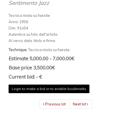
Sentimento Jazz
Tecnica mista su faesite
Anno 1956
Dim. 91x54
Autentica su foto dell'artista
Al verso data, titolo e firma
Technique:
Tecnica mista su faesite
Estimate 5,000.00 - 7,000.00€
Base price 3,500.00€
Current bid: - €
Login to make a bid or to enable bookmarks
Previous lot
Next lot