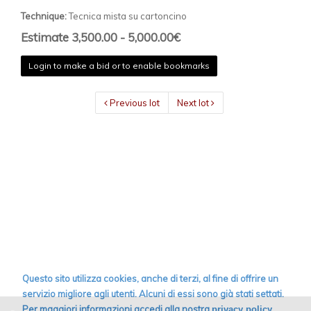
Technique:
Tecnica mista su cartoncino
Estimate 3,500.00 - 5,000.00€
Login to make a bid or to enable bookmarks
Previous lot
Next lot
Questo sito utilizza cookies, anche di terzi, al fine di offrire un
servizio migliore agli utenti. Alcuni di essi sono già stati settati.
Per maggiori informazioni accedi alla nostra
.
privacy policy