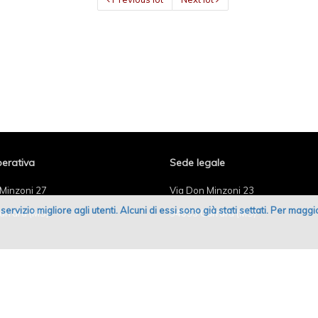
erativa
Sede legale
Minzoni 27
Via Don Minzoni 23
un servizio migliore agli utenti. Alcuni di essi sono già stati settati. Per mag
arrara (MS)
54033 Carrara (MS)