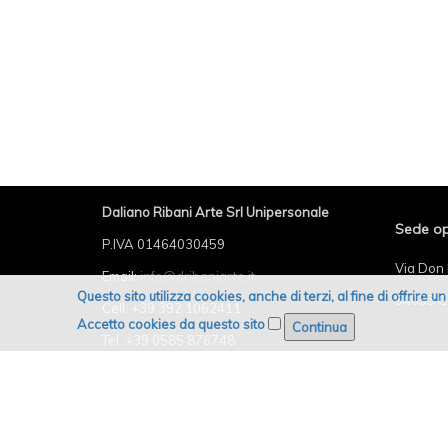
Daliano Ribani Arte Srl Unipersonale
Sede op
P.IVA 01464030459
Via Don 
Email:
info@dribaniarte.it
Questo sito utilizza cookies, anche di terzi, al fine di offrire 
54033 C
Cell. +39 392 1062411
Accetto cookies da questo sito
Tel. +39 0585 876748