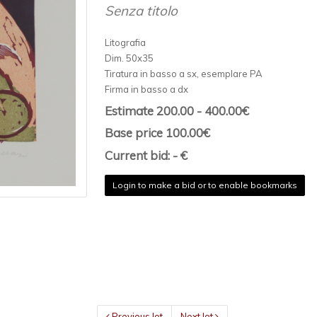
Senza titolo
Litografia
Dim. 50x35
Tiratura in basso a sx, esemplare PA
Firma in basso a dx
Estimate 200.00 - 400.00€
Base price 100.00€
Current bid: - €
Login to make a bid or to enable bookmarks
Previous lot
Next lot