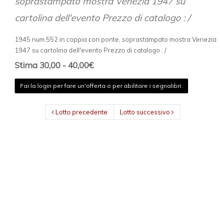
soprastampato mostra Venezia 1947 su
cartolina dell'evento Prezzo di catalogo : /
1945 num.552 in coppia con ponte, soprastampato mostra Venezia
1947 su cartolina dell'evento Prezzo di catalogo : /
Stima 30,00 - 40,00€
Fai la login per fare un'offerta o per abilitare i segnalibri.
Lotto precedente
Lotto successivo