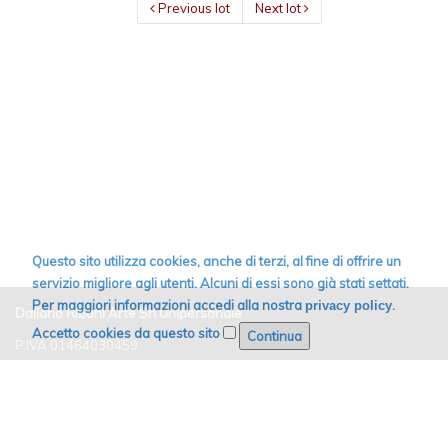
Previous lot
Next lot
Questo sito utilizza cookies, anche di terzi, al fine di offrire un
servizio migliore agli utenti. Alcuni di essi sono già stati settati.
Per maggiori informazioni accedi alla nostra
.
privacy policy
Daliano Ribani Arte Srl Unipersonale
Accetto cookies da questo sito
P.IVA 01464030459
Email:
info@dribaniarte.it
Cell. +39 392 1062411
Tel. +39 0585 876748