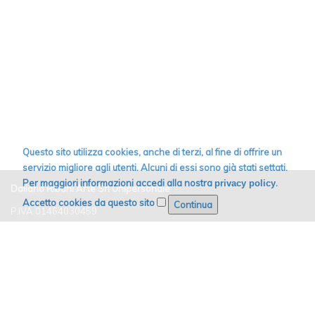
Questo sito utilizza cookies, anche di terzi, al fine di offrire un
servizio migliore agli utenti. Alcuni di essi sono già stati settati.
Per maggiori informazioni accedi alla nostra
.
privacy policy
Daliano Ribani Arte Srl Unipersonale
Accetto cookies da questo sito
P.IVA 01464030459
Email:
info@dribaniarte.it
Cell. +39 392 1062411
Tel. +39 0585 876748