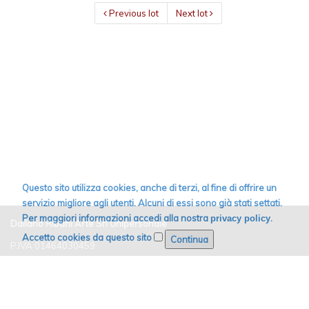
Previous lot
Next lot
Questo sito utilizza cookies, anche di terzi, al fine di offrire un
servizio migliore agli utenti. Alcuni di essi sono già stati settati.
Per maggiori informazioni accedi alla nostra
.
privacy policy
Daliano Ribani Arte Srl Unipersonale
Accetto cookies da questo sito
P.IVA 01464030459
Email:
info@dribaniarte.it
Cell. +39 392 1062411