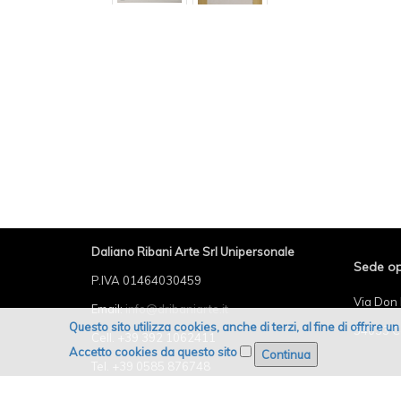
Daliano Ribani Arte Srl Unipersonale
Sede op
P.IVA 01464030459
Via Don 
Email:
info@dribaniarte.it
Questo sito utilizza cookies, anche di terzi, al fine di offrire 
54033 C
Cell. +39 392 1062411
Accetto cookies da questo sito
Tel. +39 0585 876748