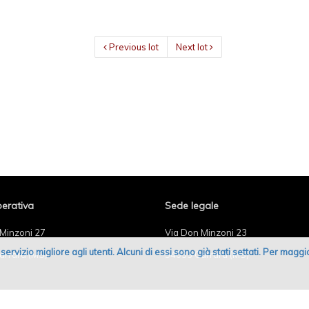
Previous lot
Next lot
erativa
Sede legale
Minzoni 27
Via Don Minzoni 23
un servizio migliore agli utenti. Alcuni di essi sono già stati settati. Per mag
arrara (MS)
54033 Carrara (MS)