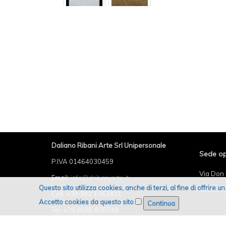
Daliano Ribani Arte Srl Unipersonale
Sede op
P.IVA 01464030459
Via Don 
Email:
info@dribaniarte.it
Questo sito utilizza cookies, anche di terzi, al fine di offrire 
54033 C
Cell. +39 392 1062411
Accetto cookies da questo sito
Tel. +39 0585 876748