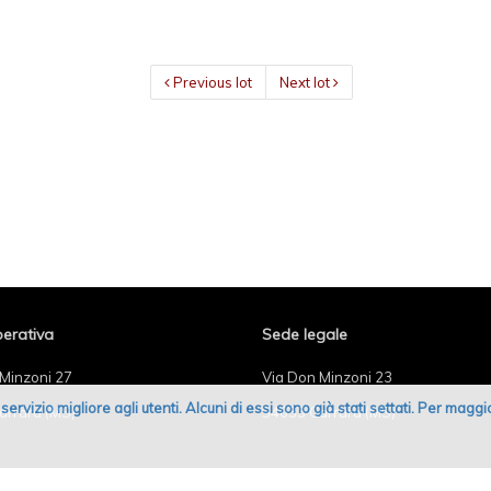
Previous lot
Next lot
erativa
Sede legale
Minzoni 27
Via Don Minzoni 23
un servizio migliore agli utenti. Alcuni di essi sono già stati settati. Per mag
arrara (MS)
54033 Carrara (MS)