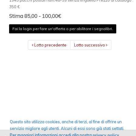
1945 pacchi postali num.48-59 senza linguella Prezzo di catalogo :
350 €
Stima 85,00 - 100,00€
Fai la login per fare un'offerta o per abilitare i segnalibri.
Lotto precedente
Lotto successivo
Questo sito utilizza cookies, anche di terzi, al fine di offrire un
servizio migliore agli utenti. Alcuni di essi sono già stati settati.
Per maggiori informazioni accedi alla nostra
.
privacy policy