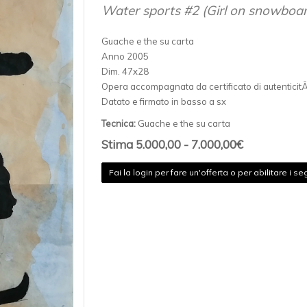
Water sports #2 (Girl on snowboar
Guache e the su carta
Anno 2005
Dim. 47x28
Opera accompagnata da certificato di autenticit
Datato e firmato in basso a sx
Tecnica:
Guache e the su carta
Stima 5.000,00 - 7.000,00€
Fai la login per fare un'offerta o per abilitare i seg