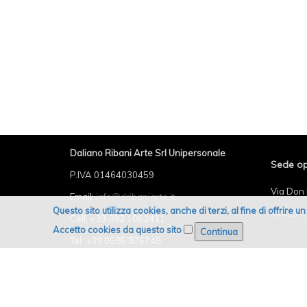
Daliano Ribani Arte Srl Unipersonale
Sede op
P.IVA 01464030459
Via Don 
Email:
info@dribaniarte.it
Questo sito utilizza cookies, anche di terzi, al fine di offrire 
54033 C
Cell. +39 392 1062411
Accetto cookies da questo sito
Tel. +39 0585 876748