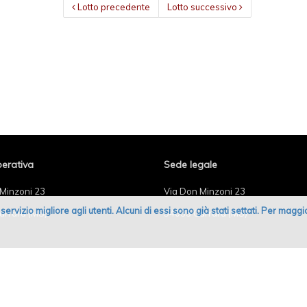
Lotto precedente
Lotto successivo
erativa
Sede legale
Minzoni 23
Via Don Minzoni 23
un servizio migliore agli utenti. Alcuni di essi sono già stati settati. Per mag
arrara (MS)
54033 Carrara (MS)